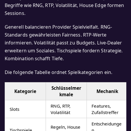
Begriffe wie RNG, RTP, Volatilität, House Edge formen
Sessions.
Generell balancieren Provider Spielvielfalt. RNG-
Standards gewährleisten Fairness. RTP-Werte
informieren. Volatilität passt zu Budgets. Live-Dealer
erweitern um Soziales. Tischspiele fordern Strategie.
Kombination schafft Tiefe.
Die folgende Tabelle ordnet Spielkategorien ein.
Schlüsselmer
Kategorie
Mechanik
kmale
RNG, RTP,
Features,
Slots
Volatilität
Zufallstreffer
Entscheidunge
Regeln, House
Tischspiele
n,