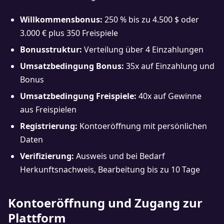
Willkommensbonus:
250 % bis zu 4.500 $ oder
3.000 € plus 350 Freispiele
Bonusstruktur:
Verteilung über 4 Einzahlungen
Umsatzbedingung Bonus:
35x auf Einzahlung und
Bonus
Umsatzbedingung Freispiele:
40x auf Gewinne
aus Freispielen
Registrierung:
Kontoeröffnung mit persönlichen
Daten
Verifizierung:
Ausweis und bei Bedarf
Herkunftsnachweis, Bearbeitung bis zu 10 Tage
Kontoeröffnung und Zugang zur
Plattform