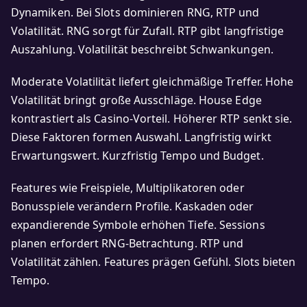
Dynamiken. Bei Slots dominieren RNG, RTP und
Volatilität. RNG sorgt für Zufall. RTP gibt langfristige
Auszahlung. Volatilität beschreibt Schwankungen.
Moderate Volatilität liefert gleichmäßige Treffer. Hohe
Volatilität bringt große Ausschläge. House Edge
kontrastiert als Casino-Vorteil. Höherer RTP senkt sie.
Diese Faktoren formen Auswahl. Langfristig wirkt
Erwartungswert. Kurzfristig Tempo und Budget.
Features wie Freispiele, Multiplikatoren oder
Bonusspiele verändern Profile. Kaskaden oder
expandierende Symbole erhöhen Tiefe. Sessions
planen erfordert RNG-Betrachtung. RTP und
Volatilität zählen. Features prägen Gefühl. Slots bieten
Tempo.