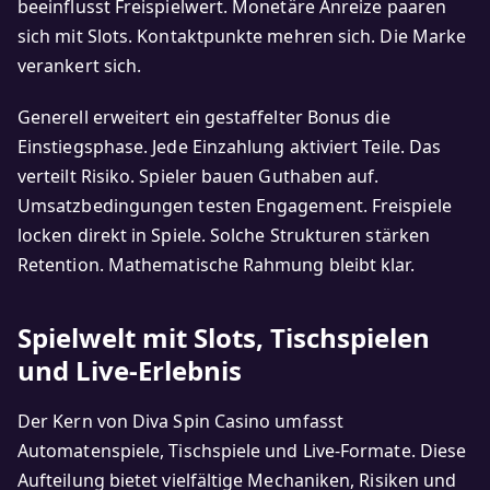
beeinflusst Freispielwert. Monetäre Anreize paaren
sich mit Slots. Kontaktpunkte mehren sich. Die Marke
verankert sich.
Generell erweitert ein gestaffelter Bonus die
Einstiegsphase. Jede Einzahlung aktiviert Teile. Das
verteilt Risiko. Spieler bauen Guthaben auf.
Umsatzbedingungen testen Engagement. Freispiele
locken direkt in Spiele. Solche Strukturen stärken
Retention. Mathematische Rahmung bleibt klar.
Spielwelt mit Slots, Tischspielen
und Live-Erlebnis
Der Kern von Diva Spin Casino umfasst
Automatenspiele, Tischspiele und Live-Formate. Diese
Aufteilung bietet vielfältige Mechaniken, Risiken und