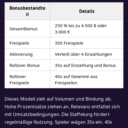
Bonusbestandte
Details
il
250 % bis zu 4.500 $ oder
Gesamtbonus
3.000 €
Freispiele
350 Freispiele
Aktivierung
Verteilt über 4 Einzahlungen
Rollover Bonus
35x auf Einzahlung und Bonus
Rollover
40x auf Gewinne aus
Freispiele
Freispielen
Dieses Modell zielt auf Volumen und Bindung ab.
Hohe Prozentsätze ziehen an. Relevanz entfaltet sich
mit Umsatzbedingungen. Die Staffelung fördert
regelmäßige Nutzung. Spieler wägen 35x ein. 40x