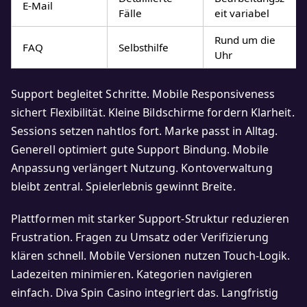
E-Mail
Fälle
eit variabel
Rund um die
FAQ
Selbsthilfe
Uhr
Support begleitet Schritte. Mobile Responsiveness
sichert Flexibilität. Kleine Bildschirme fordern Klarheit.
Sessions setzen nahtlos fort. Marke passt in Alltag.
Generell optimiert gute Support Bindung. Mobile
Anpassung verlängert Nutzung. Kontoverwaltung
bleibt zentral. Spielerlebnis gewinnt Breite.
Plattformen mit starker Support-Struktur reduzieren
Frustration. Fragen zu Umsatz oder Verifizierung
klären schnell. Mobile Versionen nutzen Touch-Logik.
Ladezeiten minimieren. Kategorien navigieren
einfach. Diva Spin Casino integriert das. Langfristig