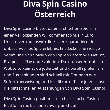
Diva Spin Casino
Österreich
Diva Spin Casino bietet österreichischen Spielern
einen verlockenden Willkommensbonus in Euro.
Unsere vertrauenswürdige Lizenz garantiert ein
unbeschwertes Spielerlebnis. Entdecke eine riesige
Sammlung von Spielen von Top-Anbietern wie NetEnt,
Pragmatic Play und Evolution. Dank unserer mobilen
Webseite kannst du jederzeit und überall spielen. Ein-
und Auszahlungen sind schnell mit Optionen wie
Sofortüberweisung und Kreditkarte. Teste jetzt selbst
die blitzschnellen Auszahlungen von Diva Spin Casino!
Diva Spin Casino positioniert sich als starke Casino-
Plattform mit klarem Schwerpunkt auf