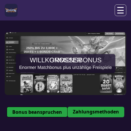
Zahlungsmethoden
Bonus beanspruchen