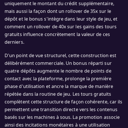
uniquement le montant du crédit supplémentaire,
mais aussi la façon dont un rollover de 35x sur le
dépôt et le bonus s'intègre dans leur style de jeu, et
comment un rollover de 40x sur les gains des tours
gratuits influence concrètement la valeur de ces
derniers.
D'un point de vue structurel, cette construction est
délibérément commerciale. Un bonus réparti sur
quatre dépôts augmente le nombre de points de
contact avec la plateforme, prolonge la première
phase d'utilisation et ancre la marque de manière
répétée dans la routine de jeu. Les tours gratuits
complètent cette structure de façon cohérente, car ils
permettent une transition directe vers les contenus
basés sur les machines à sous. La promotion associe
ainsi des incitations monétaires à une utilisation