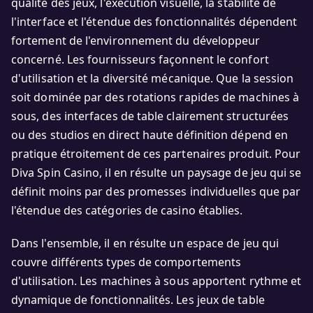
qualité des jeux, l'exécution visuelle, la stabilité de
l'interface et l'étendue des fonctionnalités dépendent
fortement de l'environnement du développeur
concerné. Les fournisseurs façonnent le confort
d'utilisation et la diversité mécanique. Que la session
soit dominée par des rotations rapides de machines à
sous, des interfaces de table clairement structurées
ou des studios en direct haute définition dépend en
pratique étroitement de ces partenaires produit. Pour
Diva Spin Casino, il en résulte un paysage de jeu qui se
définit moins par des promesses individuelles que par
l'étendue des catégories de casino établies.
Dans l'ensemble, il en résulte un espace de jeu qui
couvre différents types de comportements
d'utilisation. Les machines à sous apportent rythme et
dynamique de fonctionnalités. Les jeux de table