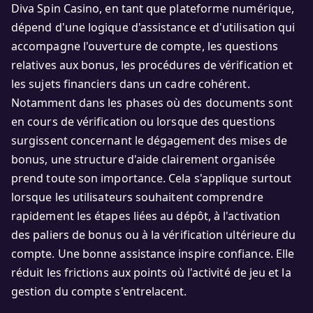
Diva Spin Casino, en tant que plateforme numérique,
dépend d'une logique d'assistance et d'utilisation qui
accompagne l'ouverture de compte, les questions
relatives aux bonus, les procédures de vérification et
les sujets financiers dans un cadre cohérent.
Notamment dans les phases où des documents sont
en cours de vérification ou lorsque des questions
surgissent concernant le dégagement des mises de
bonus, une structure d'aide clairement organisée
prend toute son importance. Cela s'applique surtout
lorsque les utilisateurs souhaitent comprendre
rapidement les étapes liées au dépôt, à l'activation
des paliers de bonus ou à la vérification ultérieure du
compte. Une bonne assistance inspire confiance. Elle
réduit les frictions aux points où l'activité de jeu et la
gestion du compte s'entrelacent.