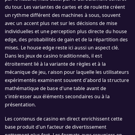
du tour. Les variantes de cartes et de roulette créent
un rythme différent des machines à sous, souvent
avec un accent plus net sur les décisions de mise
individuelles et une perception plus directe du house
edge, des probabilités de gain et de la répartition des
mises. Le house edge reste ici aussi un aspect clé.
Dans les jeux de casino traditionnels, il est
étroitement lié à la variante de règles et à la
mécanique de jeu, raison pour laquelle les utilisateurs
expérimentés examinent souvent d'abord la structure
mathématique de base d'une table avant de
s'intéresser aux éléments secondaires ou à la
présentation.
Les contenus de casino en direct enrichissent cette
base produit d'un facteur de divertissement