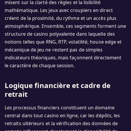
misent sur la clarté des règles et la lisibilité
mathématique. Les jeux avec croupiers en direct
créent de la proximité, du rythme et un accès plus
atmosphérique. Ensemble, ces segments forment une
structure de casino polyvalente dans laquelle des
notions telles que RNG, RTP, volatilité, house edge et
mécanique de jeu ne restent pas de simples
indicateurs théoriques, mais façonnent directement
le caractère de chaque session.
Logique financière et cadre de
retrait
Les processus financiers constituent un domaine
central dans tout casino en ligne, car les dépôts, les
retraits ultérieurs et la vérification des données de