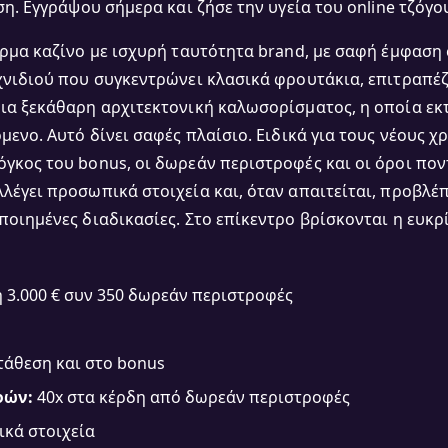
η. Εγγράψου σήμερα και ζήσε την υγεία του online τζόγο
όρμα καζίνο με ισχυρή ταυτότητα brand, με σαφή έμφαση 
χνιδιού που συγκεντρώνει κλασικά φρουτάκια, επιτραπέζι
ια ξεκάθαρη αρχιτεκτονική καλωσορίσματος, η οποία εκτε
μενο. Αυτό δίνει σαφές πλαίσιο. Ειδικά για τους νέους 
όγκος του bonus, οι δωρεάν περιστροφές και οι όροι π
λέγει προσωπικά στοιχεία και, όταν απαιτείται, προβλέ
οιημένες διαδικασίες. Στο επίκεντρο βρίσκονται η ευκρί
ή 3.000 € συν 350 δωρεάν περιστροφές
τάθεση και στο bonus
φών:
40x στα κέρδη από δωρεάν περιστροφές
κά στοιχεία