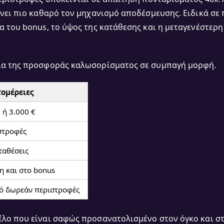
άνει πιο καθαρό τον μηχανισμό αποδέσμευσης. Ειδικά σε
α του bonus, το ύψος της κατάθεσης και η μεταγενέστε
εία της προσφοράς καλωσορίσματος σε συμπαγή μορφή.
ομέρειες
 ή 3.000 €
στροφές
ταθέσεις
η και στο bonus
πό δωρεάν περιστροφές
λο που είναι σαφώς προσανατολισμένο στον όγκο και στ