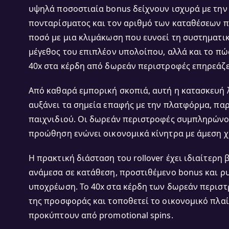
υψηλά ποσοστιαία bonus δείχνουν ισχυρά με την 
πονταρίσματος και τον αριθμό των καταθέσεων πο
ποσό με μια κλιμάκωση που ευνοεί τη συστηματικ
μέγεθος του επιπλέον υπολοίπου, αλλά και το πώς
40x στα κέρδη από δωρεάν περιστροφές επηρεάζε
Από καθαρά εμπορική σκοπιά, αυτή η κατασκευή λ
αυξάνει τα σημεία επαφής με την πλατφόρμα, πα
παιχνιδιού. Οι δωρεάν περιστροφές συμπληρώνουν
προώθηση ενώνει οικονομικά κίνητρα με άμεση χρ
Η πρακτική διάσταση του rollover έχει ιδιαίτερ
ανάμεσα σε κατάθεση, προστιθέμενο bonus και ρυ
υποχρέωση. Το 40x στα κέρδη των δωρεάν περιστ
της προσφοράς και τοποθετεί το οικονομικό πλαί
προκύπτουν από promotional spins.