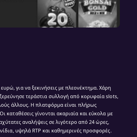
ευρώ, για να ξεκινήσεις με πλεονέκτημα. Χάρη
Εξερεύνησε τεράστια συλλογή από κορυφαία slots,
ολλούς άλλους. Η πλατφόρμα είναι πλήρως
Οι καταθέσεις γίνονται ακαριαία και εύκολα με
 ταχύτατες αναλήψεις σε λιγότερο από 24 ώρες,
χνίδια, υψηλά RTP και καθημερινές προσφορές.