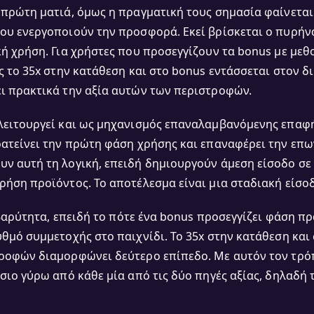
πρώτη ματιά, όμως η πραγματική τους σημασία φαίνεται
υ ενεργοποιούν την προσφορά. Εκεί βρίσκεται ο πυρήνας.
ή χρήση. Για χρήστες που προσεγγίζουν τα bonus με μεθο
 το 35x στην κατάθεση και στο bonus εντάσσεται στον δι
ι πρακτικά την αξία αυτών των περιστροφών.
ειτουργεί και ως μηχανισμός επαναλαμβανόμενης επαφής
ρατείνει την πρώτη φάση χρήσης και επαναφέρει την επ
 αυτή τη λογική, επειδή δημιουργούν άμεση είσοδο σε π
ήση προϊόντος. Το αποτέλεσμα είναι μια σταδιακή είσο
η βαρύτητα, επειδή το πότε ένα bonus προσεγγίζει φάση 
θμό συμμετοχής στο παιχνίδι. Το 35x στην κατάθεση και
ροφών διαμορφώνει δεύτερο επίπεδο. Με αυτόν τον τρό
σιο γύρω από κάθε μία από τις δύο πηγές αξίας, δηλαδή 