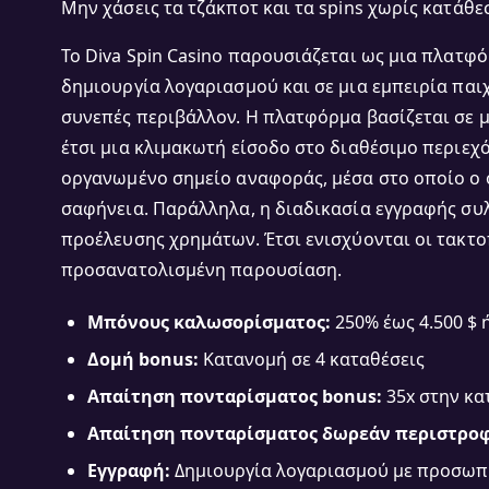
Μην χάσεις τα τζάκποτ και τα spins χωρίς κατάθεσ
Το Diva Spin Casino παρουσιάζεται ως μια πλατφ
δημιουργία λογαριασμού και σε μια εμπειρία παι
συνεπές περιβάλλον. Η πλατφόρμα βασίζεται σε μ
έτσι μια κλιμακωτή είσοδο στο διαθέσιμο περιεχό
οργανωμένο σημείο αναφοράς, μέσα στο οποίο ο 
σαφήνεια. Παράλληλα, η διαδικασία εγγραφής συλ
προέλευσης χρημάτων. Έτσι ενισχύονται οι τακτοπ
προσανατολισμένη παρουσίαση.
Μπόνους καλωσορίσματος:
250% έως 4.500 $ 
Δομή bonus:
Κατανομή σε 4 καταθέσεις
Απαίτηση πονταρίσματος bonus:
35x στην κα
Απαίτηση πονταρίσματος δωρεάν περιστρο
Εγγραφή:
Δημιουργία λογαριασμού με προσωπι