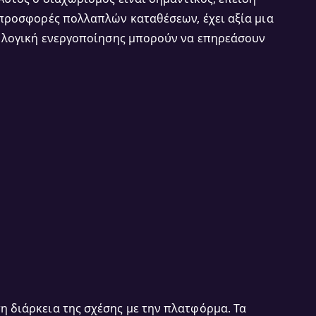
 προσφορές πολλαπλών καταθέσεων, έχει αξία μια
ρη λογική ενεργοποίησης μπορούν να επηρεάσουν
η διάρκεια της σχέσης με την πλατφόρμα. Τα